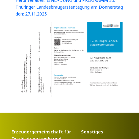
Herunterladen: EINLADUNG und PROGRAMM 35.
Thüringer Landesbraugerstentagung am Donnerstag
den: 27.11.2025
Erzeugergemeinschaft für
Sonstiges
Qualitätsgetreide und