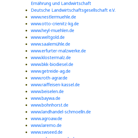
Ernährung und Landwirtschaft
Deutsche Landwirtschaftsgesellschaft e.V.
www.nestlermuehle.de
www.otto-crienitz-kg.de
www.heyl-muehlen.de
www.weltgold.de
www.saalemühle.de
www.erfurter-malzwerke.de
www.klostermalz.de
www.bkk-biodiesel.de
www.getreide-ag.de
www.roth-agrar.de
www.raiffeisen-kassel.de
www.beiselen.de
www.baywa.de
www.bohnhorst.de
www.landhandel-schmoelln.de
www.agroaw.de
www.laremo.de
www.swseed.de