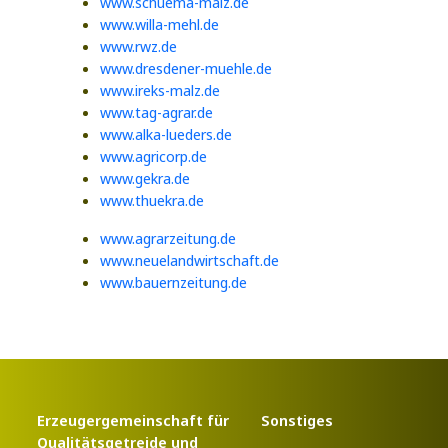
www.schuema-malz.de
www.willa-mehl.de
www.rwz.de
www.dresdener-muehle.de
www.ireks-malz.de
www.tag-agrar.de
www.alka-lueders.de
www.agricorp.de
www.gekra.de
www.thuekra.de
www.agrarzeitung.de
www.neuelandwirtschaft.de
www.bauernzeitung.de
Erzeugergemeinschaft für
Sonstiges
Qualitätsgetreide und